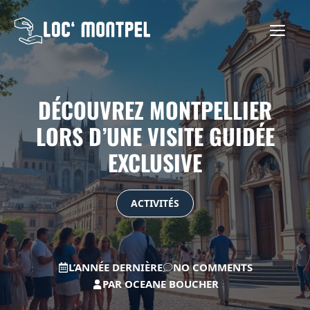
Aller
au
ME
contenu
DÉCOUVREZ MONTPELLIER
LORS D’UNE VISITE GUIDÉE
EXCLUSIVE
ACTIVITÉS
L’ANNÉE DERNIÈRE
NO COMMENTS
PAR
OCEANE BOUCHER