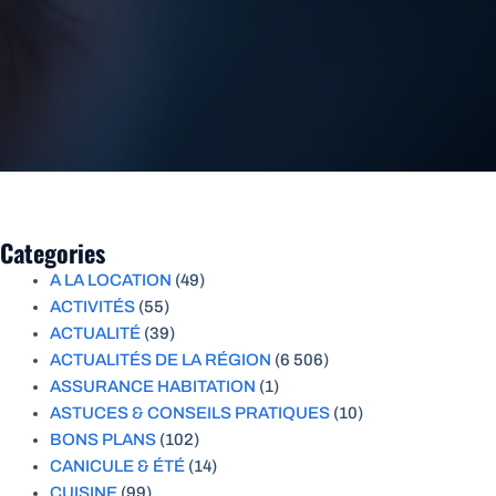
Categories
A LA LOCATION
(49)
ACTIVITÉS
(55)
ACTUALITÉ
(39)
ACTUALITÉS DE LA RÉGION
(6 506)
ASSURANCE HABITATION
(1)
ASTUCES & CONSEILS PRATIQUES
(10)
BONS PLANS
(102)
CANICULE & ÉTÉ
(14)
CUISINE
(99)