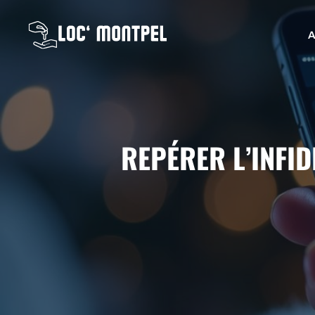
Aller
au
A
contenu
REPÉRER L’INFID