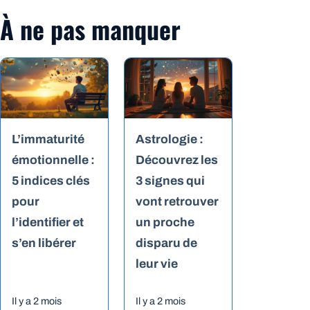
À ne pas manquer
L’immaturité
Astrologie :
émotionnelle :
Découvrez les
5 indices clés
3 signes qui
pour
vont retrouver
l’identifier et
un proche
s’en libérer
disparu de
leur vie
Il y a 2 mois
Il y a 2 mois