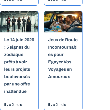
Le 14 juin 2026
Jeux de Route
: 5 signes du
Incontournabl
zodiaque
es pour
prêts à voir
Égayer Vos
leurs projets
Voyages en
bouleversés
Amoureux
par une offre
inattendue
Il y a 2 mois
Il y a 2 mois