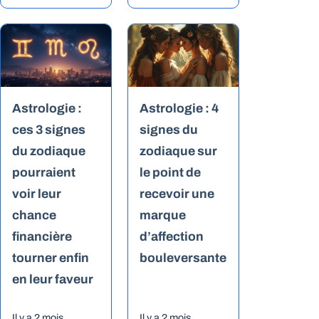
Astrologie :
Astrologie : 4
ces 3 signes
signes du
du zodiaque
zodiaque sur
pourraient
le point de
voir leur
recevoir une
chance
marque
financière
d’affection
tourner enfin
bouleversante
en leur faveur
Il y a 2 mois
Il y a 2 mois