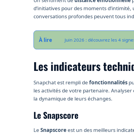
Un sentiment de
distance émotionnelle
p
d’initiatives pour des moments d’intimité,
conversations profondes peuvent tous ind
À lire
Juin 2026 : découvrez les 4 sign
Les indicateurs techniq
Snapchat est rempli de
fonctionnalités
pu
les activités de votre partenaire. Analys
la dynamique de leurs échanges.
Le Snapscore
Le
Snapscore
est un des meilleurs indica