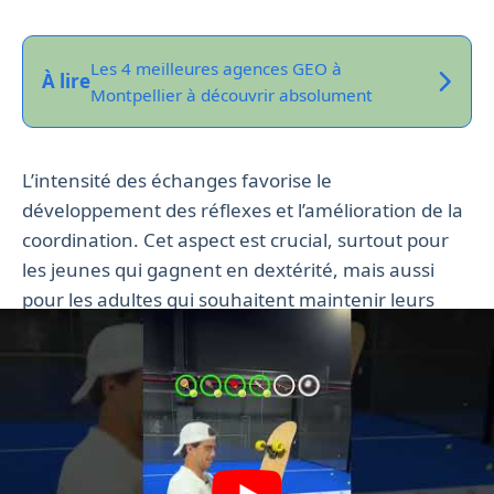
Les 4 meilleures agences GEO à
À lire
Montpellier à découvrir absolument
L’intensité des échanges favorise le
développement des réflexes et l’amélioration de la
coordination. Cet aspect est crucial, surtout pour
les jeunes qui gagnent en dextérité, mais aussi
pour les adultes qui souhaitent maintenir leurs
facultés motrices. Les professionnels de la santé
montpelliérains recommandent souvent le padel
comme activité physique en support à un
programme d’amélioration de la qualité de vie.
Ainsi, dans ce
article de Padel Actu
, l’on constate
une augmentation de consultations en bien-être