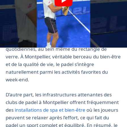
liées à la pratique régulière de ce sport.
En matière de bien-être, le padel offre aussi une
structure de jeu qui limite le stress par l’obligation
de respecter les rythmes du jeu. Les joueurs
trouvent souvent une échappatoire aux tensions
quotidiennes, au sein même du rectangle de
verre. À Montpellier, véritable berceau du bien-être
et de la qualité de vie, le padel s’intègre
naturellement parmi les activités favorites du
week-end.
D’autre part, les infrastructures attenantes des
clubs de padel à Montpellier offrent fréquemment
des
installations de spa et bien-être
où les joueurs
peuvent se relaxer après l’effort, ce qui fait du
padel un sport complet et équilibré. En résumé, le