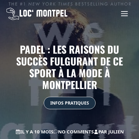
Aller
au
ME
contenu
PADEL : LES RAISONS DU
SUCCÈS FULGURANT DE CE
SPORT À LA MODE À
MONTPELLIER
INFOS PRATIQUES
IL Y A 10 MOIS
NO COMMENTS
PAR
JULIEN