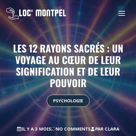
Aller
au
ME
contenu
LES 12 RAYONS SACRÉS : UN
VOYAGE AU CŒUR DE LEUR
SIGNIFICATION ET DE LEUR
POUVOIR
PSYCHOLOGIE
IL Y A 3 MOIS
NO COMMENTS
PAR
CLARA