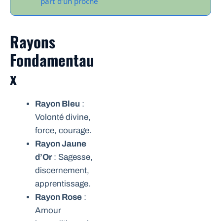
part d’un proche
Rayons
Fondamentau
x
Rayon Bleu
:
Volonté divine,
force, courage.
Rayon Jaune
d’Or
: Sagesse,
discernement,
apprentissage.
Rayon Rose
:
Amour