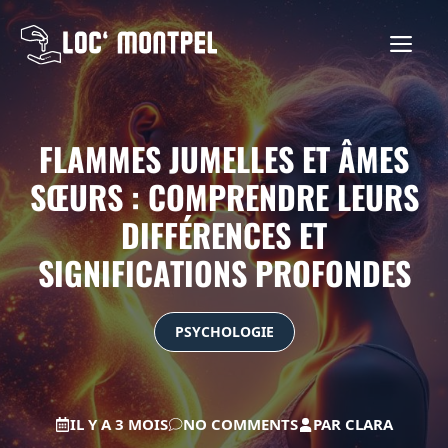
Aller
au
ME
contenu
FLAMMES JUMELLES ET ÂMES
SŒURS : COMPRENDRE LEURS
DIFFÉRENCES ET
SIGNIFICATIONS PROFONDES
PSYCHOLOGIE
IL Y A 3 MOIS
NO COMMENTS
PAR
CLARA