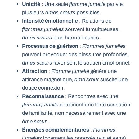
Unicité
: Une seule
flamme jumelle
par vie,
plusieurs
âmes sœurs
possibles.
Intensité émotionnelle
: Relations de
flammes jumelles
souvent tumultueuses,
âmes sœurs
plus harmonieuses.
Processus de guérison
:
Flammes jumelles
peuvent provoquer des blessures profondes,
âmes sœurs
favorisent le soutien émotionnel.
Attraction
:
Flamme jumelle
génère une
attirance magnétique,
âme sœur
suscite une
douce connexion.
Reconnaissance
: Rencontres avec une
flamme jumelle
entraînent une forte sensation
de familiarité, non nécessairement avec une
âme sœur
.
Énergies complémentaires
:
Flammes
jumelles
incarnent les opposés (yin et yang),