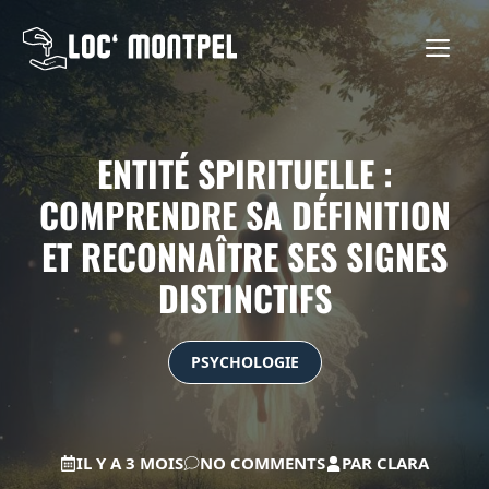
Aller
au
ME
contenu
ENTITÉ SPIRITUELLE :
COMPRENDRE SA DÉFINITION
ET RECONNAÎTRE SES SIGNES
DISTINCTIFS
PSYCHOLOGIE
IL Y A 3 MOIS
NO COMMENTS
PAR
CLARA