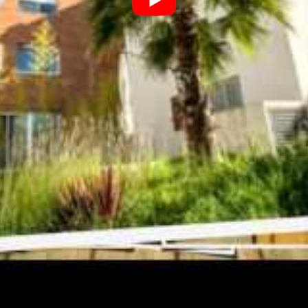
ntations de loyers
. Ces tensions expliquent aussi
logements meublés, choisis par 59 % des locataires,
 élevés. L’immobilier locatif dans l’Hérault devient
e quartiers et le choix de surfaces adaptées sont
yse complète LocService 2024
.
e solution éco-responsable pour vos déplacements
s à Montpellier : mesures
es pour un contrat de
un
dispositif d’encadrement des loyers
visant à
ncontrôlable. L’arrêté préfectoral du 18 juin 2024,