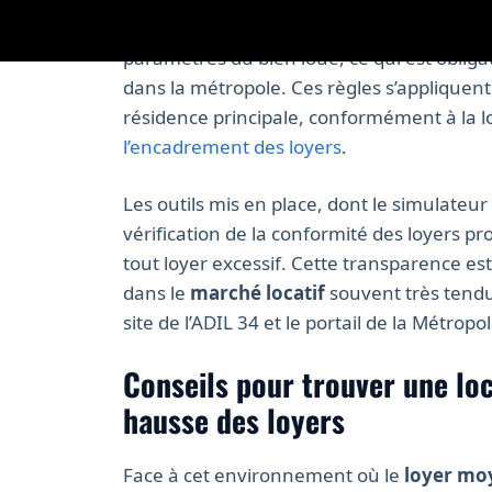
qui vient remplacer celui de 2023, définit 
paramètres du bien loué, ce qui est obliga
dans la métropole. Ces règles s’appliquen
résidence principale, conformément à la loi
l’encadrement des loyers
.
Les outils mis en place, dont le simulateur e
vérification de la conformité des loyers pr
tout loyer excessif. Cette transparence es
dans le
marché locatif
souvent très tendu.
site de l’ADIL 34 et le portail de la Métropol
Conseils pour trouver une loc
hausse des loyers
Face à cet environnement où le
loyer mo