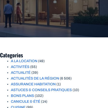
Categories
A LA LOCATION
(49)
ACTIVITÉS
(55)
ACTUALITÉ
(39)
ACTUALITÉS DE LA RÉGION
(6 506)
ASSURANCE HABITATION
(1)
ASTUCES & CONSEILS PRATIQUES
(10)
BONS PLANS
(102)
CANICULE & ÉTÉ
(14)
CUISINE
(99)