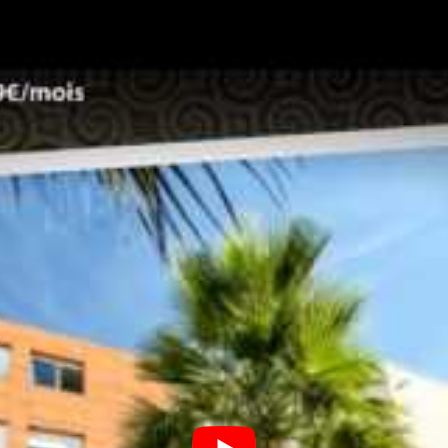
te officiel de la Métropole de Montpellier. Il permet
rties concernées.
Détails et simulateur en ligne
.
 loyer moyen sur le marché
ier
plusieurs conséquences directes sur le
marché
 du budget mensuel consacré au logement,
s comme les étudiants ou les jeunes actifs. Selon le
oyen charges comprises en France est de 723 €,
t un prix au m² de 17,03 €. En comparaison,
férieur mais qui reste élevé dans le panorama
vent étudiant ou jeune salarié, est fortement
mme la CAF et par la nécessité d’un garant