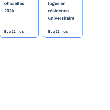
officielles
logés en
2024
résidence
universitaire
Il y a 11 mois
Il y a 11 mois