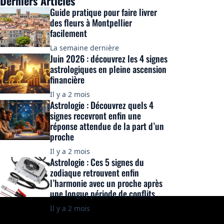
Derniers Articles
Guide pratique pour faire livrer
des fleurs à Montpellier
facilement
La semaine dernière
Juin 2026 : découvrez les 4 signes
astrologiques en pleine ascension
financière
Il y a 2 mois
Astrologie : Découvrez quels 4
signes recevront enfin une
réponse attendue de la part d’un
proche
Il y a 2 mois
Astrologie : Ces 5 signes du
zodiaque retrouvent enfin
l’harmonie avec un proche après
une longue période de conflits
Il y a 2 mois