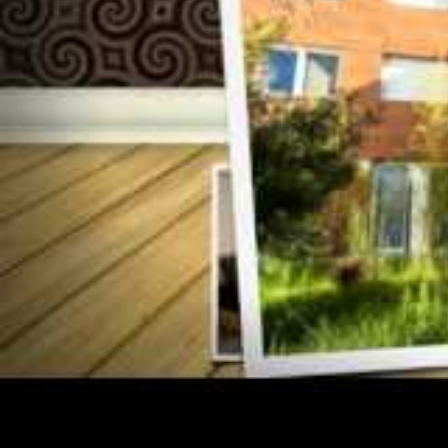
familial, une réalité en lien avec ces
augme
le poids croissant de la demande pour les 
mais qui impliquent des loyers souvent plus
un enjeu majeur, où les déplacements entr
essentiels pour maîtriser son budget.
Anal
À lire
Vélo cargo gratuit Montpellier : un
Encadrement des loyer
officielles et ressourc
location conforme
Depuis juillet 2022, Montpellier applique 
éviter que la hausse des prix ne devienne i