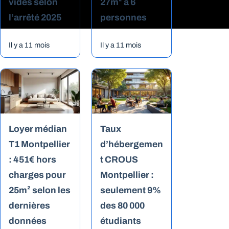
vides selon
27m² à 6
l’arrêté 2025
personnes
Il y a 11 mois
Il y a 11 mois
Loyer médian
Taux
T1 Montpellier
d’hébergemen
: 451€ hors
t CROUS
charges pour
Montpellier :
25m² selon les
seulement 9%
dernières
des 80 000
données
étudiants