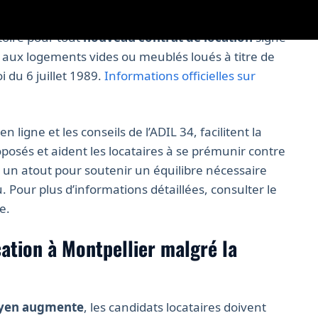
avec précision les plafonds selon différents
toire pour tout
nouveau contrat de location
signé
t aux logements vides ou meublés loués à titre de
 du 6 juillet 1989.
Informations officielles sur
n ligne et les conseils de l’ADIL 34, facilitent la
oposés et aident les locataires à se prémunir contre
t un atout pour soutenir un équilibre nécessaire
 Pour plus d’informations détaillées, consulter le
e.
ation à Montpellier malgré la
yen augmente
, les candidats locataires doivent