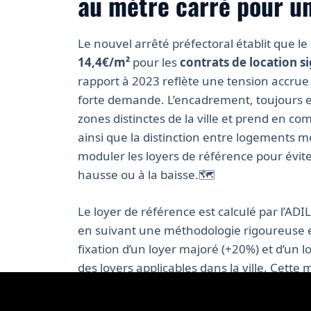
au mètre carré pour un
Le nouvel arrêté préfectoral établit que le
14,4€/m²
pour les
contrats de location s
rapport à 2023 reflète une tension accrue 
forte demande. L’encadrement, toujours en
zones distinctes de la ville et prend en c
ainsi que la distinction entre logements 
moduler les loyers de référence pour éviter
hausse ou à la baisse.🗺️
Le loyer de référence est calculé par l’ADIL
en suivant une méthodologie rigoureuse et
fixation d’un loyer majoré (+20%) et d’un l
des loyers applicables dans la ville. Cett
locataires contre les
augmentations abus
raisonnable. Pour consulter et simuler la c