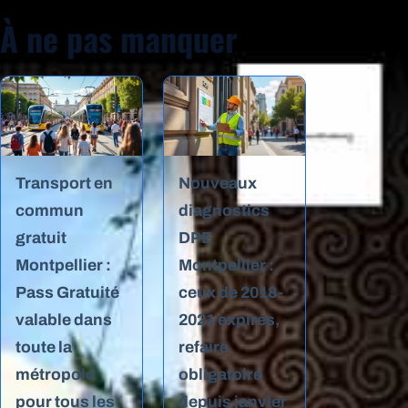
À ne pas manquer
Transport en
Nouveaux
commun
diagnostics
gratuit
DPE
Montpellier :
Montpellier :
Pass Gratuité
ceux de 2018-
valable dans
2021 expirés,
toute la
refaire
métropole
obligatoire
pour tous les
depuis janvier