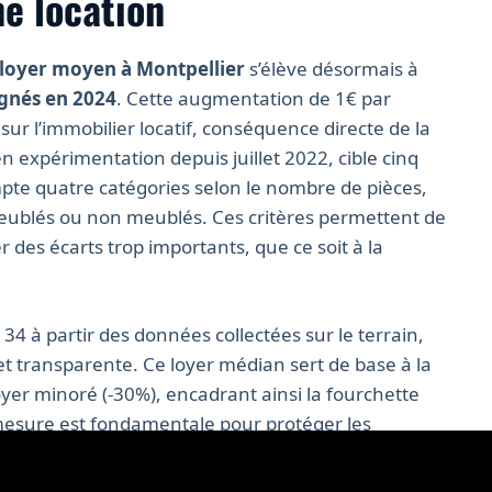
e location
loyer moyen à Montpellier
s’élève désormais à
ignés en 2024
. Cette augmentation de 1€ par
sur l’immobilier locatif, conséquence directe de la
 expérimentation depuis juillet 2022, cible cinq
ompte quatre catégories selon le nombre de pièces,
meublés ou non meublés. Ces critères permettent de
 des écarts trop importants, que ce soit à la
 34 à partir des données collectées sur le terrain,
 transparente. Ce loyer médian sert de base à la
oyer minoré (-30%), encadrant ainsi la fourchette
e mesure est fondamentale pour protéger les
ives
tout en offrant aux bailleurs une marge
onformité d’un loyer selon les caractéristiques du