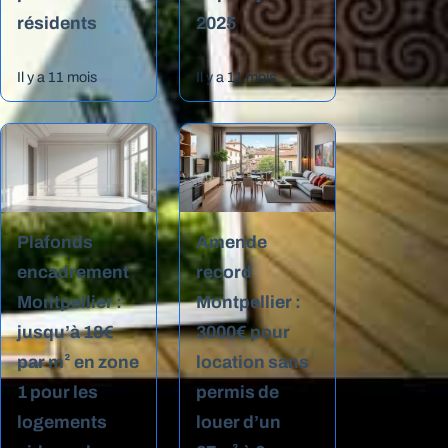
résidents
2025
Il y a 11 mois
Il y a 11 mois
Plafonds
Amende
encadrement
record
Montpellier :
Montpellier :
jusqu’à 18€
3000€ pour
par m² en zone
location sans
1 pour les
permis de
logements
louer d’un