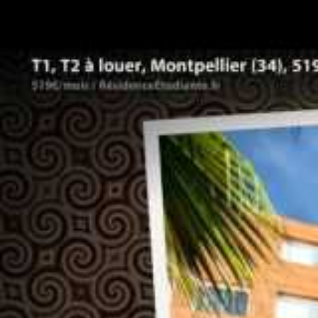
bien, un simulateur est accessible sur le si
un contrôle simple et efficace pour les pa
Impact de l’augmentation du
immobilier locatif à Montpell
Cette évolution du
prix au mètre carré
a 
immobilier
local. Parmi elles, la hausse
notamment pour les profils les plus fragile
baromètre 2024 de LocService, le loyer m
avec une surface moyenne de 42,5 m², soi
Montpellier affiche un prix légèrement in
national, accentuant la pression locative.
Le profil des locataires à Montpellier, sou
marqué par une dépendance à des aides co