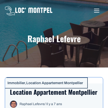
Aller
au
ME
contenu
Raphael Lefevre
Immobilier
,
Location Appartement Montpellier
Location Appartement Montpellier
Raphael Lefevre
/
Il y a 7 ans