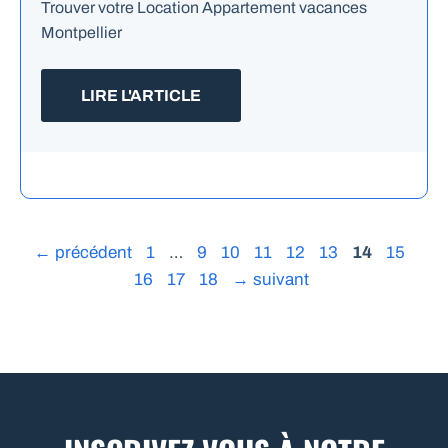
Trouver votre Location Appartement vacances
Montpellier
LIRE L'ARTICLE
Page
Page
Page
Page
Page
Page
Page
Page
Pag
←
précédent
1
…
9
10
11
12
13
14
15
Page
Page
16
17
18
→
suivant