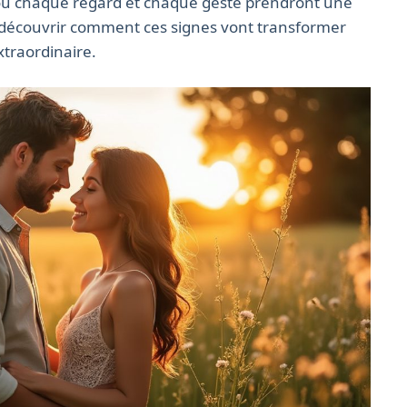
où chaque regard et chaque geste prendront une
 à découvrir comment ces signes vont transformer
xtraordinaire.