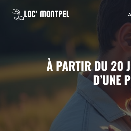
Aller
au
A
contenu
À PARTIR DU 20 J
D’UNE 