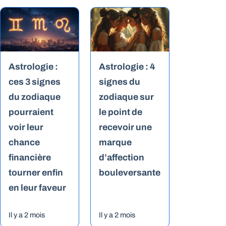
Astrologie :
Astrologie : 4
ces 3 signes
signes du
du zodiaque
zodiaque sur
pourraient
le point de
voir leur
recevoir une
chance
marque
financière
d’affection
tourner enfin
bouleversante
en leur faveur
Il y a 2 mois
Il y a 2 mois