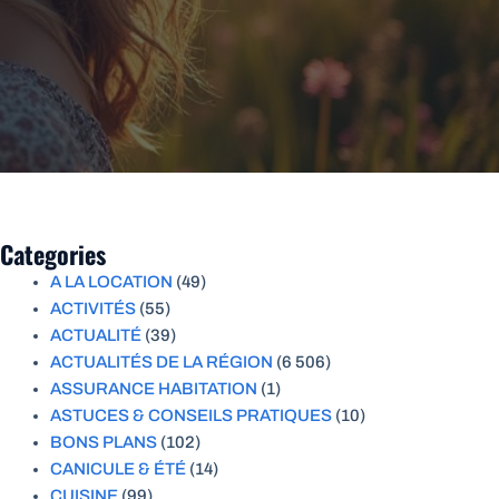
Categories
A LA LOCATION
(49)
ACTIVITÉS
(55)
ACTUALITÉ
(39)
ACTUALITÉS DE LA RÉGION
(6 506)
ASSURANCE HABITATION
(1)
ASTUCES & CONSEILS PRATIQUES
(10)
BONS PLANS
(102)
CANICULE & ÉTÉ
(14)
CUISINE
(99)