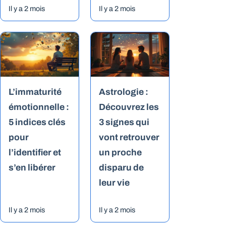
Il y a 2 mois
Il y a 2 mois
L’immaturité
Astrologie :
émotionnelle :
Découvrez les
5 indices clés
3 signes qui
pour
vont retrouver
l’identifier et
un proche
s’en libérer
disparu de
leur vie
Il y a 2 mois
Il y a 2 mois