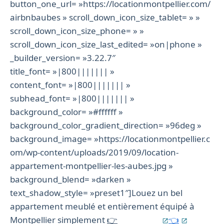
button_one_url= »https://locationmontpellier.com/
airbnbaubes » scroll_down_icon_size_tablet= » »
scroll_down_icon_size_phone= » »
scroll_down_icon_size_last_edited= »on|phone »
_builder_version= »3.22.7″
title_font= »|800||||||| »
content_font= »|800||||||| »
subhead_font= »|800||||||| »
background_color= »#ffffff »
background_color_gradient_direction= »96deg »
background_image= »https://locationmontpellier.c
om/wp-content/uploads/2019/09/location-
appartement-montpellier-les-aubes.jpg »
background_blend= »darken »
text_shadow_style= »preset1″]Louez un bel
appartement meublé et entièrement équipé à
Montpellier simplement
👉
via airbnb
👈