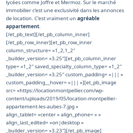
lycées comme Joffre et Mermoz. Sur le marché
immobilier c’est une exclusivité dans les annonces
de location. C’est vraiment un
agréable
appartement
.
[/et_pb_text][/et_pb_column_inner]
[/et_pb_row_inner][et_pb_row_inner
column_structure= »1_2,1_2″
_builder_version= »3.25″][et_pb_column_inner
type= »1_2″ saved_specialty_column_type= »1_2″
_builder_version= »3.25″ custom_padding= »||| »
custom_padding__hover= »||| »][et_pb_image
src= »https://locationmontpellier.com/wp-
content/uploads/2019/05/location-montpellier-
appartement-les-aubes-7.jpg »
align_tablet= »center » align_phone= » »
align_last_edited= »on|desktop »
_builder_version= »3.23″][/et_pb_image]