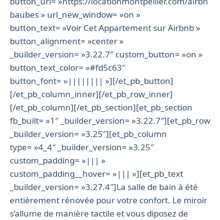
button_url= »https://locationmontpellier.com/airbn
baubes » url_new_window= »on »
button_text= »Voir Cet Appartement sur Airbnb »
button_alignment= »center »
_builder_version= »3.22.7″ custom_button= »on »
button_text_color= »#fd5c63″
button_font= »|||||||| »][/et_pb_button]
[/et_pb_column_inner][/et_pb_row_inner]
[/et_pb_column][/et_pb_section][et_pb_section
fb_built= »1″ _builder_version= »3.22.7″][et_pb_row
_builder_version= »3.25″][et_pb_column
type= »4_4″ _builder_version= »3.25″
custom_padding= »||| »
custom_padding__hover= »||| »][et_pb_text
_builder_version= »3.27.4″]La salle de bain à été
entièrement rénovée pour votre confort. Le miroir
s’allume de manière tactile et vous diposez de