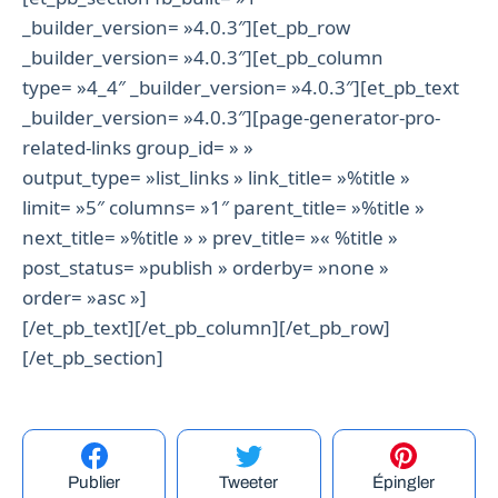
_builder_version= »4.0.3″][et_pb_row
_builder_version= »4.0.3″][et_pb_column
type= »4_4″ _builder_version= »4.0.3″][et_pb_text
_builder_version= »4.0.3″][page-generator-pro-
related-links group_id= » »
output_type= »list_links » link_title= »%title »
limit= »5″ columns= »1″ parent_title= »%title »
next_title= »%title » » prev_title= »« %title »
post_status= »publish » orderby= »none »
order= »asc »]
[/et_pb_text][/et_pb_column][/et_pb_row]
[/et_pb_section]
Publier
Tweeter
Épingler