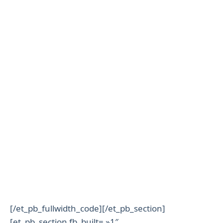
[/et_pb_fullwidth_code][/et_pb_section]
[et_pb_section fb_built= »1″