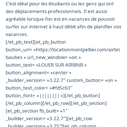
C’est idéal pour les étudiants ou les gens qui ont
des déplacements professionnels. Il est aussi
agréable lorsque l’on est en vacances de pouvoir
surfer sur internet à haut débit afin de planifier vos
vacances.
[/et_pb_text][et_pb_button
button_url= »https://locationmontpellier.com/airbn
baubes » url_new_window= »on »
button_text= »LOUER SUR AIRBNB »
button_alignment= »center »
_builder_version= »3.22.7″ custom_button= »on »
button_text_color= »#fd5c63″
button_font= »|||||||| »][/et_pb_button]
[/et_pb_column][/et_pb_row][/et_pb_section]
[et_pb_section fb_built= »1″
_builder_version= »3.22.7″][et_pb_row
_builder_version= »3.25″][et_pb_column