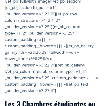
[/et_pb_fullwidth_image][/et_pb_section]
[et_pb_section fb_built= »1″
_builder_version= »3.22.7″][et_pb_row
column_structure= »1_2,1_2″
_builder_version= »3.25″][et_pb_column
type= »1_2″ _builder_version= »3.25″
custom_padding= »||| »
custom_padding__hover= »||| »][et_pb_gallery
gallery_ids= »28,26,29″ fullwidth= »on »
hover_icon= »%%25%% »
_builder_version= »3.22.7″][/et_pb_gallery]
[/et_pb_column][et_pb_column type= »1_2″
_builder_version= »3.25″ custom_padding= »||| »
custom_padding__hover= »||| »][et_pb_text
_builder_version= »3.27.4″]
Les 3 Chambres étudiantes ou