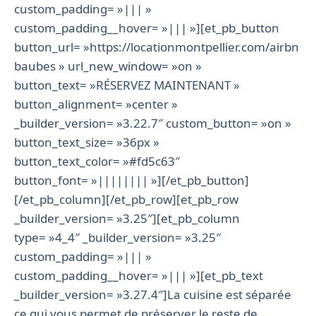
custom_padding= »||| »
custom_padding__hover= »||| »][et_pb_button
button_url= »https://locationmontpellier.com/airbn
baubes » url_new_window= »on »
button_text= »RÉSERVEZ MAINTENANT »
button_alignment= »center »
_builder_version= »3.22.7″ custom_button= »on »
button_text_size= »36px »
button_text_color= »#fd5c63″
button_font= »|||||||| »][/et_pb_button]
[/et_pb_column][/et_pb_row][et_pb_row
_builder_version= »3.25″][et_pb_column
type= »4_4″ _builder_version= »3.25″
custom_padding= »||| »
custom_padding__hover= »||| »][et_pb_text
_builder_version= »3.27.4″]La cuisine est séparée
ce qui vous permet de préserver le reste de