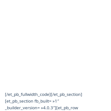
[/et_pb_fullwidth_code][/et_pb_section]
[et_pb_section fb_built= »1″
_builder_version= »4.0.3″][et_pb_row