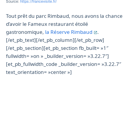
Source:
https://francevisite.fr/
Tout prêt du parc Rimbaud, nous avons la chance
d’avoir le Fameux restaurant étoilé
gastronomique,
la Réserve Rimbaud
.
[/et_pb_text][/et_pb_column][/et_pb_row]
[/et_pb_section][et_pb_section fb_built= »1″
fullwidth= »on » _builder_version= »3.22.7″]
[et_pb_fullwidth_code _builder_version= »3.22.7″
text_orientation= »center »]