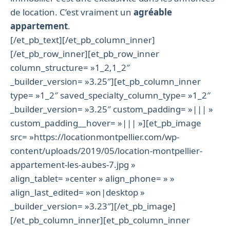
de location. C’est vraiment un
agréable
appartement
.
[/et_pb_text][/et_pb_column_inner]
[/et_pb_row_inner][et_pb_row_inner
column_structure= »1_2,1_2″
_builder_version= »3.25″][et_pb_column_inner
type= »1_2″ saved_specialty_column_type= »1_2″
_builder_version= »3.25″ custom_padding= »||| »
custom_padding__hover= »||| »][et_pb_image
src= »https://locationmontpellier.com/wp-
content/uploads/2019/05/location-montpellier-
appartement-les-aubes-7.jpg »
align_tablet= »center » align_phone= » »
align_last_edited= »on|desktop »
_builder_version= »3.23″][/et_pb_image]
[/et_pb_column_inner][et_pb_column_inner