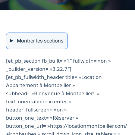
Montrer les sections
[et_pb_section fb_built= »1″ fullwidth= »on »
_builder_version= »3.22.7″]
[et_pb_fullwidth_header title= »Location
Appartement à Montpellier »
subhead= »Bienvenue à Montpellier! »
text_orientation= »center »
header_fullscreen= »on »
button_one_text= »Réserver »
button_one_url= »https://locationmontpellier.com/
airbnbaubes » scroll_down_icon_size_tablet= » »