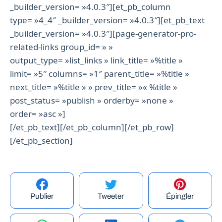
_builder_version= »4.0.3″][et_pb_column
type= »4_4″ _builder_version= »4.0.3″][et_pb_text
_builder_version= »4.0.3″][page-generator-pro-
related-links group_id= » »
output_type= »list_links » link_title= »%title »
limit= »5″ columns= »1″ parent_title= »%title »
next_title= »%title » » prev_title= »« %title »
post_status= »publish » orderby= »none »
order= »asc »]
[/et_pb_text][/et_pb_column][/et_pb_row]
[/et_pb_section]
Publier
Tweeter
Épingler