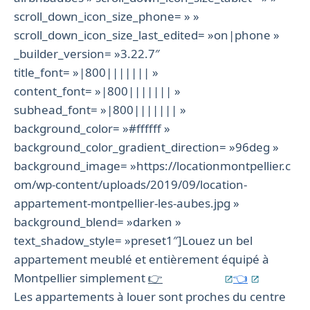
scroll_down_icon_size_phone= » »
scroll_down_icon_size_last_edited= »on|phone »
_builder_version= »3.22.7″
title_font= »|800||||||| »
content_font= »|800||||||| »
subhead_font= »|800||||||| »
background_color= »#ffffff »
background_color_gradient_direction= »96deg »
background_image= »https://locationmontpellier.c
om/wp-content/uploads/2019/09/location-
appartement-montpellier-les-aubes.jpg »
background_blend= »darken »
text_shadow_style= »preset1″]Louez un bel
appartement meublé et entièrement équipé à
Montpellier simplement
👉
via airbnb
👈
Les appartements à louer sont proches du centre