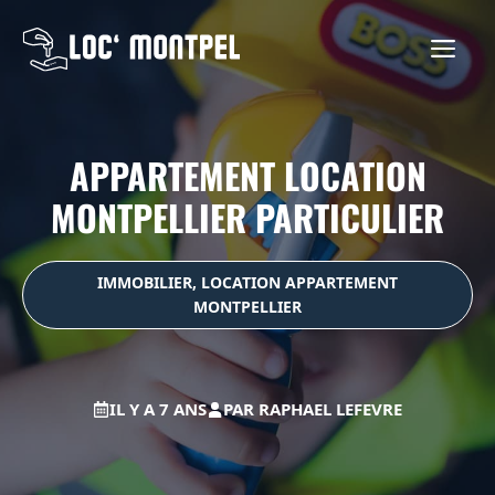
Aller
au
ME
contenu
APPARTEMENT LOCATION
MONTPELLIER PARTICULIER
IMMOBILIER
,
LOCATION APPARTEMENT
MONTPELLIER
IL Y A 7 ANS
PAR
RAPHAEL LEFEVRE