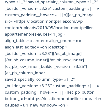
type= »1_2″ saved_specialty_column_type= »1_2″
_builder_version= »3.25″ custom_padding= »||| »
custom_padding__hover= »||| »][et_pb_image
src= »https://locationmontpellier.com/wp-
content/uploads/2019/05/location-montpellier-
appartement-les-aubes-11.jpg »
align_tablet= »center » align_phone= » »
align_last_edited= »on|desktop »
_builder_version= »3.23″][/et_pb_image]
[/et_pb_column_inner][/et_pb_row_inner]
[et_pb_row_inner _builder_version= »3.25″]
[et_pb_column_inner
saved_specialty_column_type= »1_2″
_builder_version= »3.25″ custom_padding= »||| »
custom_padding__hover= »||| »][et_pb_button
button_url= »https://locationmontpellier.com/airbn
baubes » url_new_window= »on »